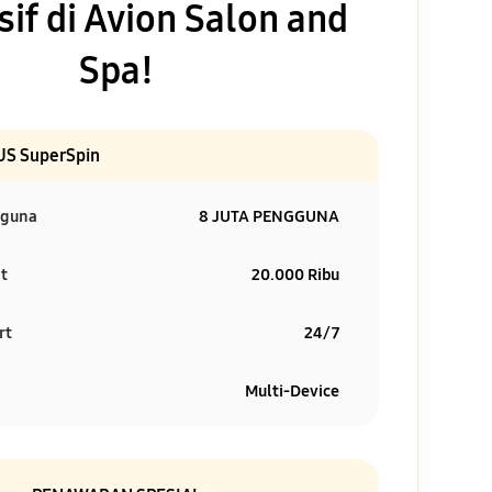
sif di Avion Salon and
Spa!
US SuperSpin
gguna
8 JUTA PENGGUNA
t
20.000 Ribu
rt
24/7
Multi-Device