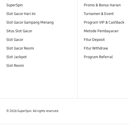
SuperSpin
Promo & Bonus Harian
Slot Gacor Hari Ini
Turnamen & Event
Slot Gacor Gampang Menang
Program VIP & Cashback
Situs Slot Gacor
Metode Pembayaran
Slot Gacor
Fitur Deposit
Slot Gacor Resmi
Fitur Withdraw
Slot Jackpot
Program Referral
Slot Resmi
© 2026 SuperSpin. All rights reserved.