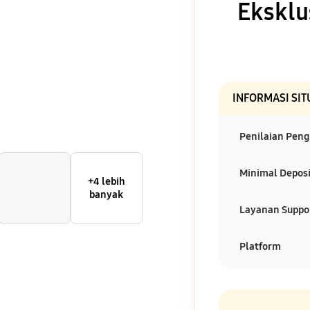
Eksklu
INFORMASI SIT
Penilaian Pen
Minimal Deposi
+4 lebih
banyak
Layanan Suppo
Platform