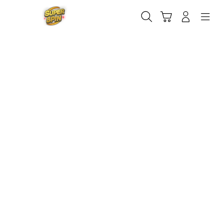
Skip
to
Cari
Troli
Login
Navigation
content