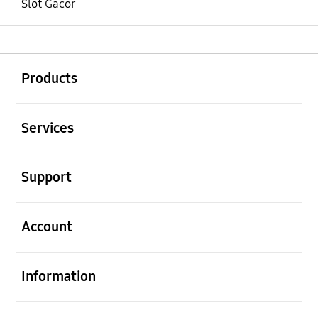
Slot Gacor
Buka
Footer Navigation
Products
Buka
Services
Buka
Support
Buka
Account
Buka
Information
Buka