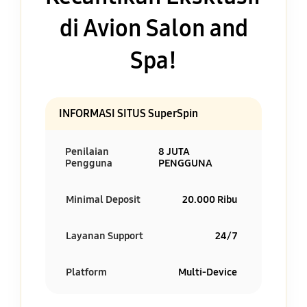
di Avion Salon and
Spa!
INFORMASI SITUS SuperSpin
Penilaian
8 JUTA
Pengguna
PENGGUNA
Minimal Deposit
20.000 Ribu
Layanan Support
24/7
Platform
Multi-Device