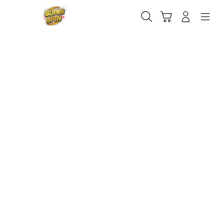
Skip
to
Cari
Troli
Login
Navigation
content