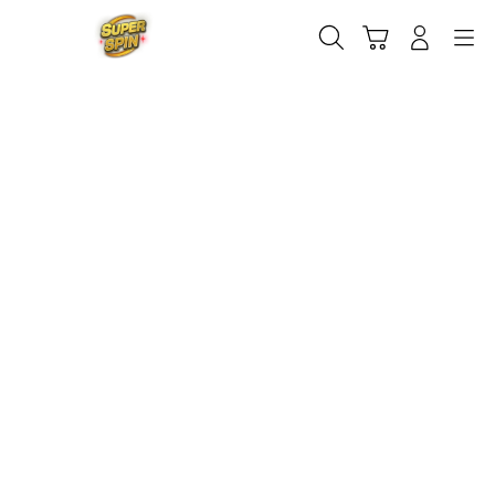
Skip
to
Cari
Troli
Login
Navigation
content