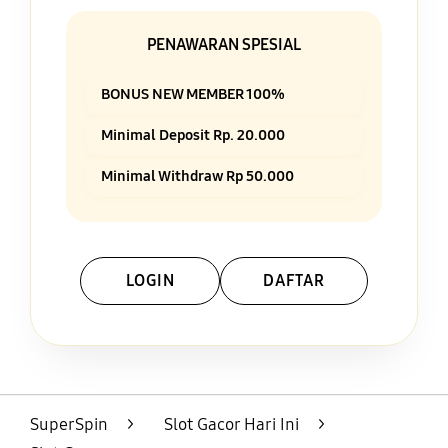
PENAWARAN SPESIAL
BONUS NEW MEMBER 100%
Minimal Deposit Rp. 20.000
Minimal Withdraw Rp 50.000
LOGIN
DAFTAR
Layer Popup Close
SuperSpin
>
Slot Gacor Hari Ini
>