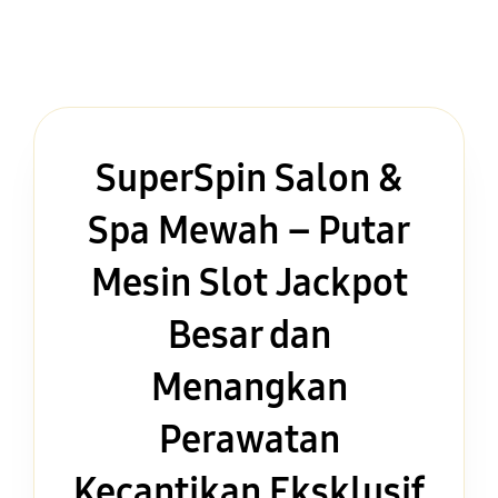
SuperSpin Salon &
Spa Mewah – Putar
Mesin Slot Jackpot
Besar dan
Menangkan
Perawatan
Kecantikan Eksklusif