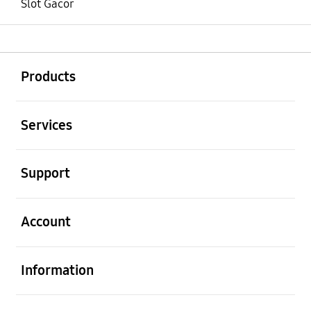
Slot Gacor
Buka
Footer Navigation
Products
Buka
Services
Buka
Support
Buka
Account
Buka
Information
Buka