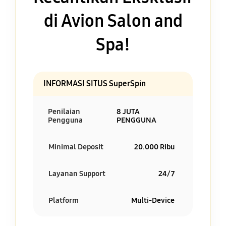
di Avion Salon and
Spa!
INFORMASI SITUS SuperSpin
Penilaian
8 JUTA
Pengguna
PENGGUNA
Minimal Deposit
20.000 Ribu
Layanan Support
24/7
Platform
Multi-Device