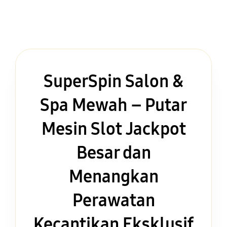
SuperSpin Salon &
Spa Mewah – Putar
Mesin Slot Jackpot
Besar dan
Menangkan
Perawatan
Kecantikan Eksklusif