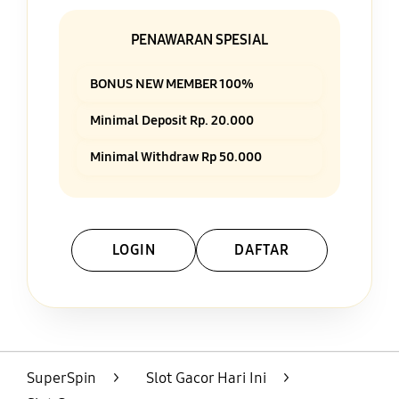
PENAWARAN SPESIAL
BONUS NEW MEMBER 100%
Minimal Deposit Rp. 20.000
Minimal Withdraw Rp 50.000
LOGIN
DAFTAR
Layer Popup Close
SuperSpin
>
Slot Gacor Hari Ini
>