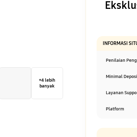
Eksklu
INFORMASI SIT
Penilaian Pen
Minimal Deposi
+4 lebih
banyak
Layanan Suppo
Platform