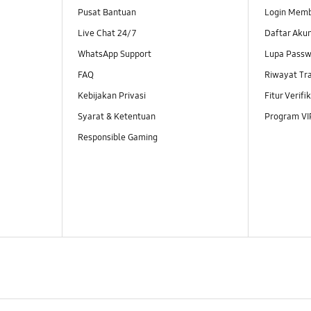
Pusat Bantuan
Login Mem
Live Chat 24/7
Daftar Aku
WhatsApp Support
Lupa Passw
FAQ
Riwayat Tr
Kebijakan Privasi
Fitur Verifi
Syarat & Ketentuan
Program VI
Responsible Gaming