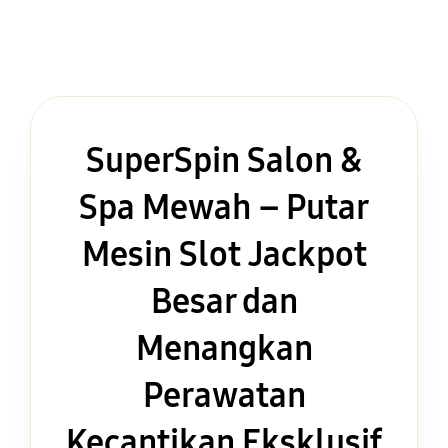
SuperSpin Salon &
Spa Mewah – Putar
Mesin Slot Jackpot
Besar dan
Menangkan
Perawatan
Kecantikan Eksklusif