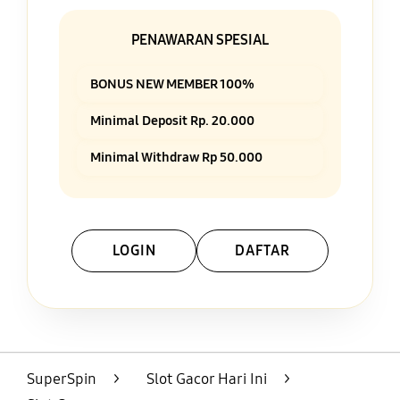
PENAWARAN SPESIAL
BONUS NEW MEMBER 100%
Minimal Deposit Rp. 20.000
Minimal Withdraw Rp 50.000
LOGIN
DAFTAR
Layer Popup Close
SuperSpin
>
Slot Gacor Hari Ini
>