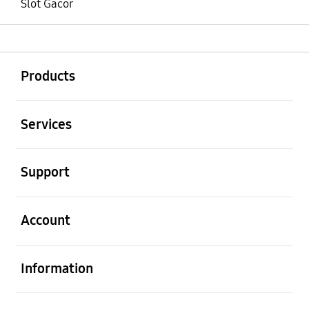
Slot Gacor
Buka
Footer Navigation
Products
Buka
Services
Buka
Support
Buka
Account
Buka
Information
Buka