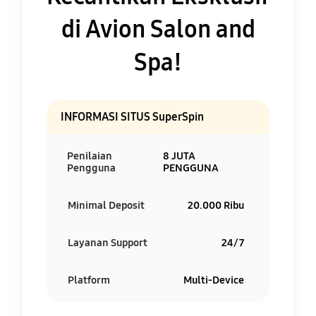
di Avion Salon and
Spa!
INFORMASI SITUS SuperSpin
Penilaian
8 JUTA
Pengguna
PENGGUNA
Minimal Deposit
20.000 Ribu
Layanan Support
24/7
Platform
Multi-Device