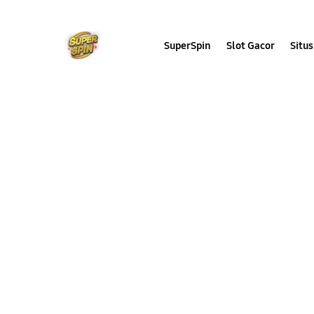
Skip
to
content
SuperSpin
Slot Gacor
Situs