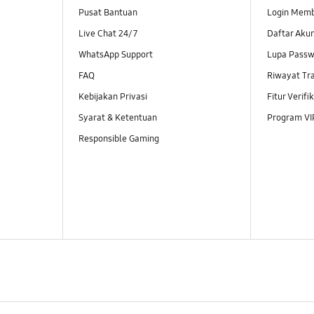
Pusat Bantuan
Login Mem
Live Chat 24/7
Daftar Aku
WhatsApp Support
Lupa Passw
FAQ
Riwayat Tr
Kebijakan Privasi
Fitur Verifi
Syarat & Ketentuan
Program VI
Responsible Gaming