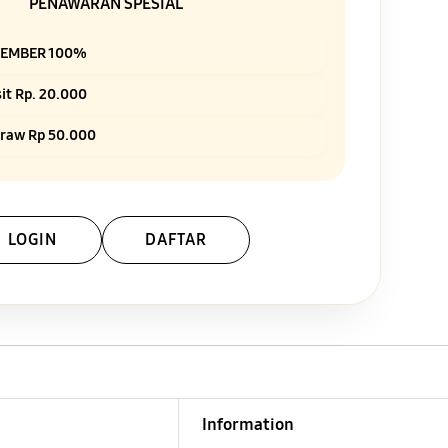
PENAWARAN SPESIAL
EMBER 100%
it Rp. 20.000
raw Rp 50.000
LOGIN
DAFTAR
Information