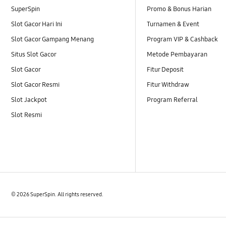
SuperSpin
Promo & Bonus Harian
Slot Gacor Hari Ini
Turnamen & Event
Slot Gacor Gampang Menang
Program VIP & Cashback
Situs Slot Gacor
Metode Pembayaran
Slot Gacor
Fitur Deposit
Slot Gacor Resmi
Fitur Withdraw
Slot Jackpot
Program Referral
Slot Resmi
© 2026 SuperSpin. All rights reserved.