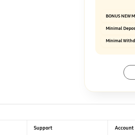
BONUS NEW M
Minimal Depos
Minimal Withd
Support
Account