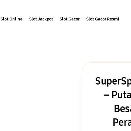
 Slot Online
Slot Jackpot
Slot Gacor
Slot Gacor Resmi
SuperSp
– Puta
Bes
Per