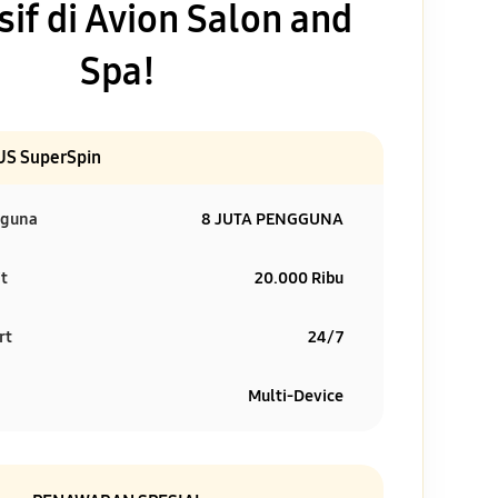
sif di Avion Salon and
Spa!
US SuperSpin
gguna
8 JUTA PENGGUNA
t
20.000 Ribu
rt
24/7
Multi-Device