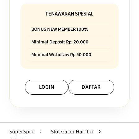
PENAWARAN SPESIAL
BONUS NEW MEMBER 100%
Minimal Deposit Rp. 20.000
Minimal Withdraw Rp 50.000
LOGIN
DAFTAR
Layer Popup Close
SuperSpin
>
Slot Gacor Hari Ini
>