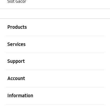
Slot Gacor
Buka
Footer Navigation
Products
Buka
Services
Buka
Support
Buka
Account
Buka
Information
Buka