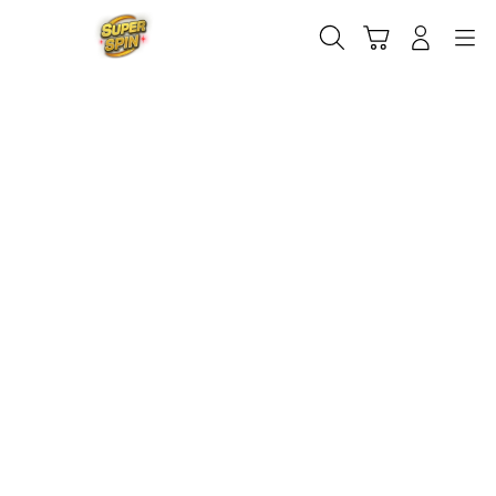
Skip
to
Cari
Troli
Login
Navigation
content