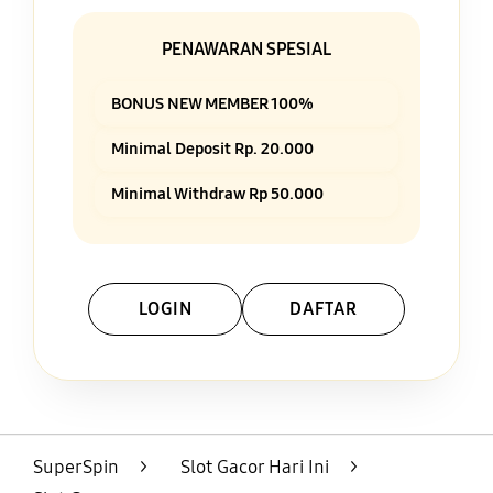
PENAWARAN SPESIAL
BONUS NEW MEMBER 100%
Minimal Deposit Rp. 20.000
Minimal Withdraw Rp 50.000
LOGIN
DAFTAR
Layer Popup Close
SuperSpin
>
Slot Gacor Hari Ini
>