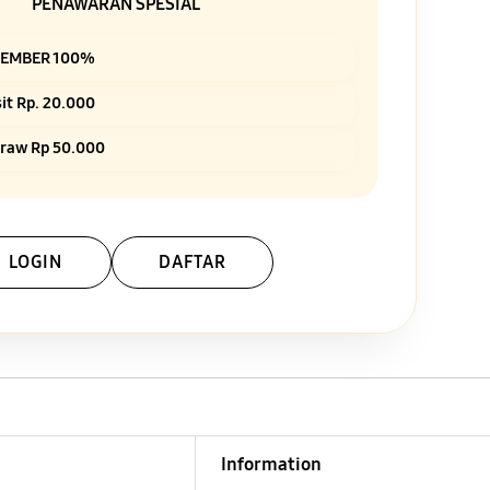
PENAWARAN SPESIAL
EMBER 100%
it Rp. 20.000
raw Rp 50.000
LOGIN
DAFTAR
Information