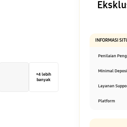
Eksklu
INFORMASI SIT
Penilaian Pen
Minimal Deposi
+4 lebih
banyak
Layanan Suppo
Platform