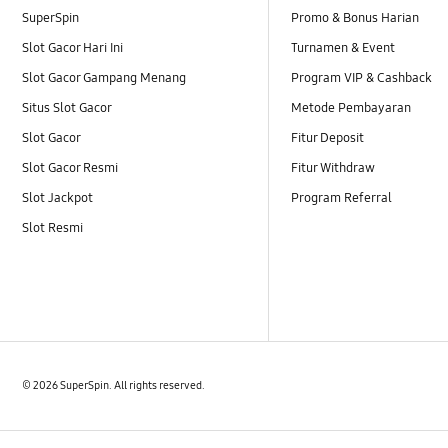
SuperSpin
Promo & Bonus Harian
Slot Gacor Hari Ini
Turnamen & Event
Slot Gacor Gampang Menang
Program VIP & Cashback
Situs Slot Gacor
Metode Pembayaran
Slot Gacor
Fitur Deposit
Slot Gacor Resmi
Fitur Withdraw
Slot Jackpot
Program Referral
Slot Resmi
© 2026 SuperSpin. All rights reserved.