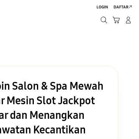
LOGIN
DAFTAR
Cari
Troli
Login/Sign-Up
Cari
in Salon & Spa Mewah
r Mesin Slot Jackpot
ar dan Menangkan
awatan Kecantikan