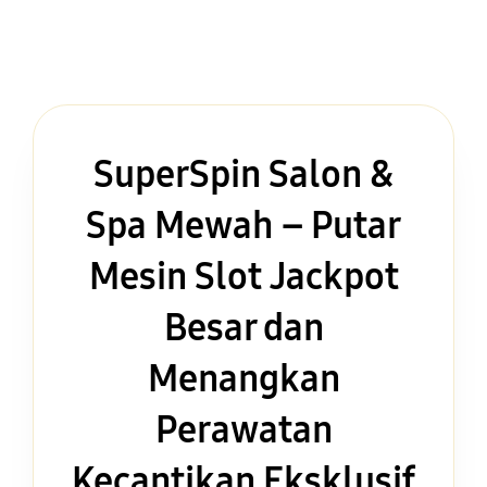
SuperSpin Salon &
Spa Mewah – Putar
Mesin Slot Jackpot
Besar dan
Menangkan
Perawatan
Kecantikan Eksklusif