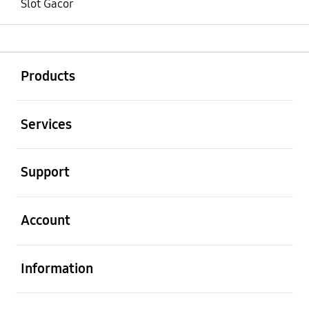
Slot Gacor
Buka
Footer Navigation
Products
Buka
Services
Buka
Support
Buka
Account
Buka
Information
Buka