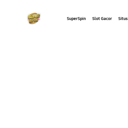
Skip
to
content
SuperSpin
Slot Gacor
Situs