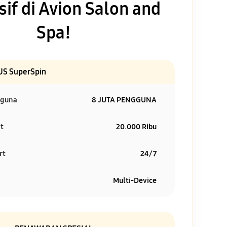
sif di Avion Salon and
Spa!
US SuperSpin
gguna
8 JUTA PENGGUNA
t
20.000 Ribu
rt
24/7
Multi-Device