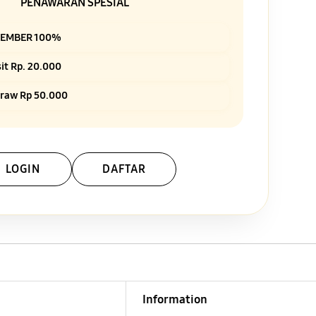
PENAWARAN SPESIAL
EMBER 100%
it Rp. 20.000
raw Rp 50.000
LOGIN
DAFTAR
Information