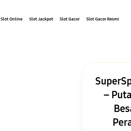
 Slot Online
Slot Jackpot
Slot Gacor
Slot Gacor Resmi
SuperSp
– Puta
Bes
Per