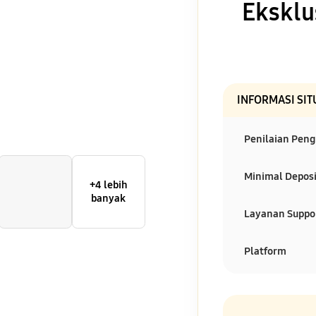
Eksklu
INFORMASI SIT
Penilaian Pen
Minimal Deposi
+4 lebih
banyak
Layanan Suppo
Platform