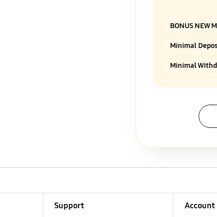
BONUS NEW M
Minimal Depos
Minimal Withd
Support
Account