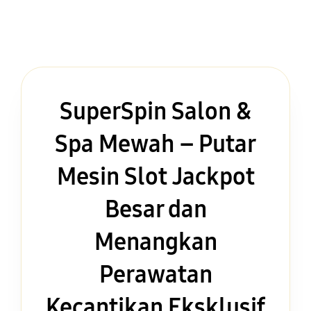
SuperSpin Salon &
Spa Mewah – Putar
Mesin Slot Jackpot
Besar dan
Menangkan
Perawatan
Kecantikan Eksklusif