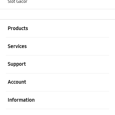
Slot Gacor
Buka
Footer Navigation
Products
Buka
Services
Buka
Support
Buka
Account
Buka
Information
Buka