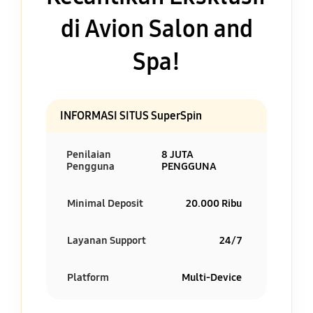
di Avion Salon and
Spa!
INFORMASI SITUS SuperSpin
Penilaian
8 JUTA
Pengguna
PENGGUNA
Minimal Deposit
20.000 Ribu
Layanan Support
24/7
Platform
Multi-Device